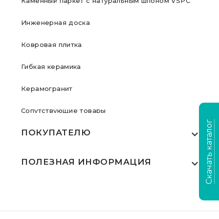
Каменный паркет с натуральным шпоном VSPC
Инженерная доска
Ковровая плитка
Гибкая керамика
Керамогранит
Сопутствующие товары
Скачать каталог
ПОКУПАТЕЛЮ
Где купить
ПОЛЕЗНАЯ ИНФОРМАЦИЯ
Акции
Статьи
Сертификаты
Видеообзоры