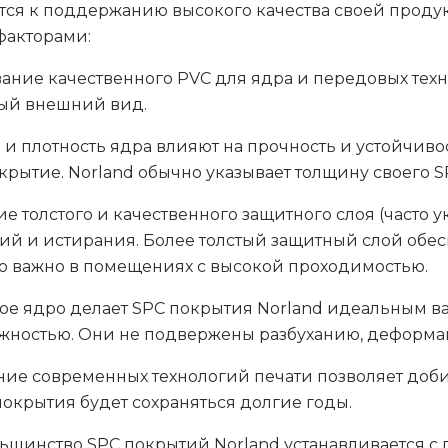
мится к поддержанию высокого качества своей прод
факторами:
ание качественного PVC для ядра и передовых техн
ный внешний вид.
и плотность ядра влияют на прочность и устойчивос
крытие. Norland обычно указывает толщину своего S
 толстого и качественного защитного слоя (часто 
й и истирания. Более толстый защитный слой обес
но важно в помещениях с высокой проходимостью.
ое ядро делает SPC покрытия Norland идеальным ва
ностью. Они не подвержены разбуханию, деформа
ие современных технологий печати позволяет доби
покрытия будет сохраняться долгие годы.
ьшинство SPC покрытий Norland устанавливается с 