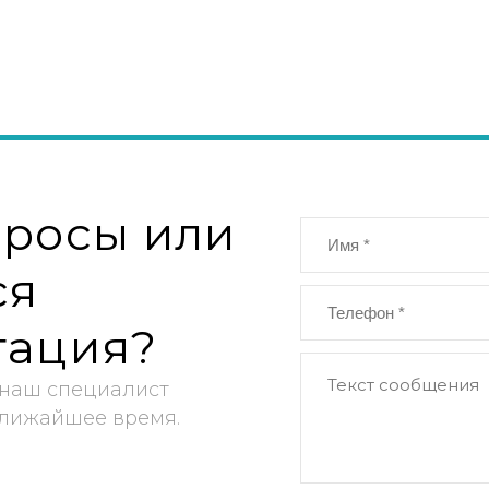
просы или
ся
тация?
 наш специалист
ближайшее время.