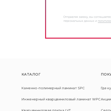
Отправляя заявку, вы соглашаете
персональных данных и
политико
КАТАЛОГ
ПОК
Каменно-полимерный ламинат SPC
Где к
Инженерный кварцвиниловый ламинат WPC
Акци
Кварцвиниловая плитка LVT
Серт