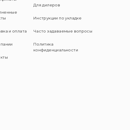
Для дилеров
лненные
кты
Инструкции по укладке
вка и оплата
Часто задаваемые вопросы
мпании
Политика
конфиденциальности
акты