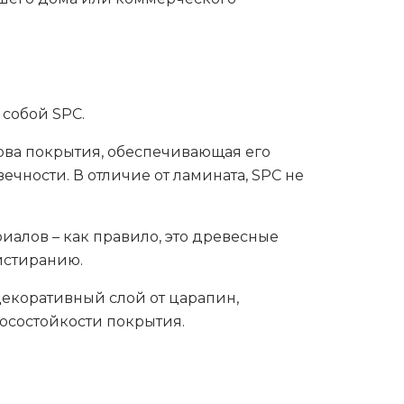
 собой SPC.
нова покрытия, обеспечивающая его
ечности. В отличие от ламината, SPC не
алов – как правило, это древесные
 истиранию.
декоративный слой от царапин,
носостойкости покрытия.