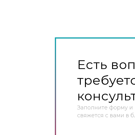
Есть во
требует
консуль
Заполните форму и
свяжется с вами в 